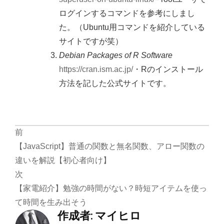
ログインするコマンドを参考にしまし
た。（Ubuntu用コマンドを紹介している
サイトですが笑）
Debian Packages of R Software
https://cran.ism.ac.jp/
・Rのインストール
方法を記した公式サイトです。
投
前
【JavaScript】普通の関数と無名関数、アロー関数の
稿
違いを解説【初心者向け】
ナ
次
ビ
【家電紹介】勉強の時間がない？時短アイテムを使っ
て時間を生み出そう
ゲ
作成者:
マイヒロ