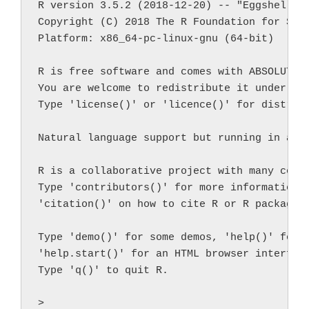
R version 3.5.2 (2018-12-20) -- "Eggshell Ig
Copyright (C) 2018 The R Foundation for Stat
Platform: x86_64-pc-linux-gnu (64-bit)

R is free software and comes with ABSOLUTELY
You are welcome to redistribute it under cer
Type 'license()' or 'licence()' for distribu
Natural language support but running in an E
R is a collaborative project with many contr
Type 'contributors()' for more information a
'citation()' on how to cite R or R packages 
Type 'demo()' for some demos, 'help()' for o
'help.start()' for an HTML browser interface
Type 'q()' to quit R.

>