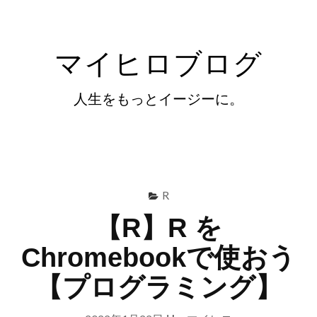
コ
ン
マイヒロブログ
テ
ン
人生をもっとイージーに。
ツ
へ
ス
Menu
キ
検
ッ
索
R
プ
【R】R を
Chromebookで使おう
【プログラミング】