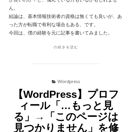
て
ん。
も
結論は、基本情報技術者の資格は無くても良いが、あ
良
った方が転職で有利な場合もある、です。
い
今回は、僕の経験を元に記事を書いてみました。
け
ど
"【IT
の続きを読む
転
あ
職】
っ
「基
た
本
情
方
Wordpress
報
が
技
【WordPress】プロフ
良
術
ィール「…もっと見
者
い
は
で
る」→「このページは
必
す
要？」
見つかりません」を修
→
【経