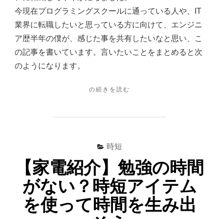
し
今現在プログラミングスクールに通っている人や、IT
た
業界に転職したいと思っている方に向けて、エンジニ
僕
ア歴半年の僕が、感じた事を共有したいなと思い、こ
が
の記事を書いています。言いたいことをまとめると次
1
のようになります。
年
目
"【転
の続きを読む
職】
で
未
感
経
じ
験
で
た
時短
エ
事
ン
【家電紹介】勉強の時間
【プ
ジ
がない？時短アイテム
ニ
ロ
ア
グ
を使って時間を生み出
に
ラ
転