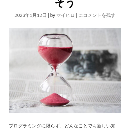
そう
職
ミ
し
ン
【家
2023年1月12日
た
マイヒロ
にコメントを残す
|
by
|
グ
僕
電
が
ス
紹
1
ク
介】
年
ー
目
勉
で
ル】
強
感
の
じ
た
時
事
間
【プ
が
ロ
グ
な
ラ
い？
ミ
時
ン
グ
短
ス
プログラミングに限らず、どんなことでも新しい知
ア