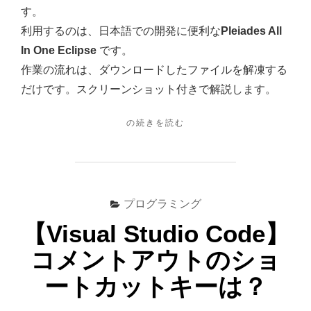
【
す。
Pleiades
利用するのは、日本語での開発に便利な
Pleiades All
All
In One Eclipse
です。
In
作業の流れは、ダウンロードしたファイルを解凍する
One
だけです。スクリーンショット付きで解説します。
Eclipse】
へ
"【JAVA】
の続きを読む
新
の
し
く
開
発
プログラミング
環
境
【Visual Studio Code】
を
コメントアウトのショ
整
え
ートカットキーは？
て
み