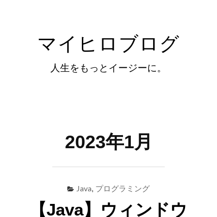
コ
ン
マイヒロブログ
テ
ン
人生をもっとイージーに。
ツ
へ
ス
Menu
キ
検
ッ
索
2023年1月
プ
Java
プログラミング
,
【Java】ウィンドウ