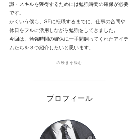
ク
識・スキルを獲得するためには勉強時間の確保が必要
イ
ー
です。
ル】"
テ
かくいう僕も、SEに転職するまでに、仕事の合間や
ム
休日をフルに活用しながら勉強をしてきました。
を
今回は、勉強時間の確保に一手間飼ってくれたアイテ
使
ムたちを３つ紹介したいと思います。
っ
て
"【家
の続きを読む
時
電
紹
間
介】
を
勉
生
強
プロフィール
の
み
時
出
間
そ
が
な
う
い？