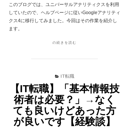
ら
このブログでは、ユニバーサルアナリティクスを利用
Google
していたので、ヘルプページに従いGoogleアナリティ
ア
クス4に移行してみました。今回はその作業を紹介し
ナ
ます。
リ
テ
"【GOOGLE
の続きを読む
ANALYTICS】
ィ
GOOGLE
ク
ユ
ス
ニ
バ
4
IT転職
ー
に
サ
【IT転職】「基本情報技
移
ル
術者は必要？」→なく
ア
行
ナ
し
ても良いけどあった方
リ
て
テ
が良いです【経験談】
ィ
み
ク