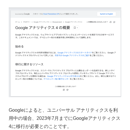
キ
Analytics】
ー
Google
は？"
ユ
ニ
バ
ー
サ
ル
ア
ナ
リ
テ
ィ
ク
Googleによると、ユニバーサル アナリティクスを利
ス
用中の場合、2023年7月までにGoogleアナリティクス
か
4に移行が必要とのことです。