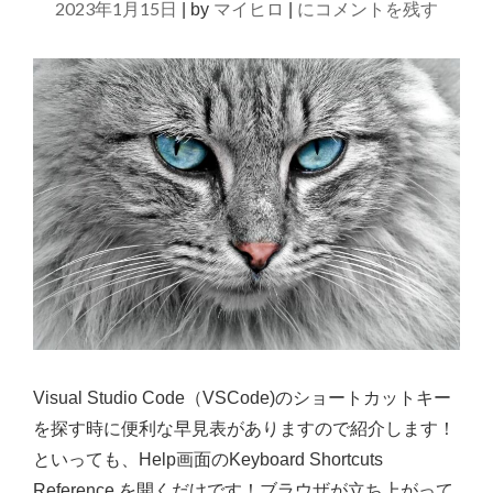
た
【Visual
2023年1月15日
マイヒロ
にコメントを残す
|
by
|
【
Studio
PLEIADES
Code】
ALL
IN
コ
ONE
メ
ECLIPSE】"
ン
ト
ア
ウ
ト
の
シ
ョ
Visual Studio Code（VSCode)のショートカットキー
ー
を探す時に便利な早見表がありますので紹介します！
ト
といっても、Help画面のKeyboard Shortcuts
カ
Reference を開くだけです！ブラウザが立ち上がって