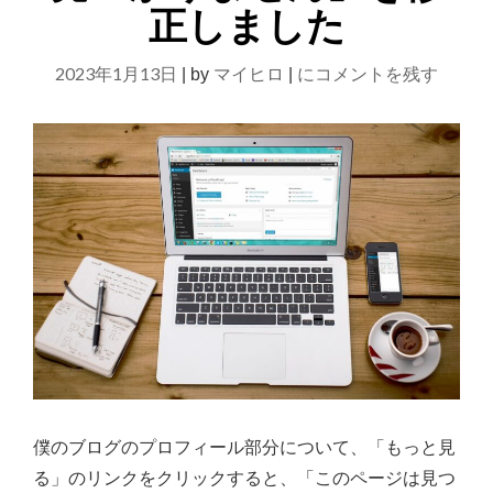
な
正しました
験
く
談】
て
【WordPress】
2023年1月13日
マイヒロ
にコメントを残す
|
by
|
も
良
プ
い
ロ
け
フ
ど
あ
ィ
っ
ー
た
ル
方
が
「…
良
も
い
っ
で
す
と
【経
見
験
る」
談】"
僕のブログのプロフィール部分について、「もっと見
→「こ
る」のリンクをクリックすると、「このページは見つ