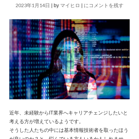
た
【IT
2023年1月14日
ス
マイヒロ
にコメントを残す
|
by
|
か
転
ら
職】
GOOGLE
「基
ア
ナ
本
リ
情
テ
報
ィ
ク
技
ス
術
4
者
に
移
は
行
必
し
要？」
て
近年、未経験からIT業界へキャリアチェンジしたいと
み
→
考える方が増えているようです。
た"
な
そうした人たちの中には基本情報技術者を取ったほう
く
が良いのか？と、悩んでいる方もいるかもしれませ