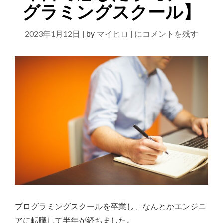
る」
ま
グラミングスクール】
→「こ
し
の
た
【転
2023年1月12日
ペ
マイヒロ
にコメントを残す
|
by
|
ー
職】
ジ
未
は
経
見
つ
験
か
で
り
エ
ま
せ
ン
ん」
ジ
を
ニ
修
正
ア
し
に
ま
転
し
プログラミングスクールを卒業し、なんとかエンジニ
た"
職
アに転職して半年が経ちました。