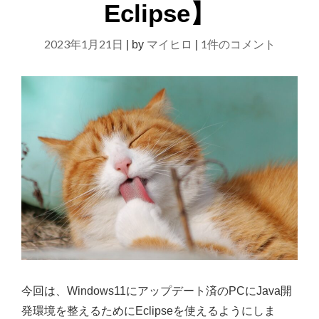
Eclipse】
【プ
ロ
【Java】
2023年1月21日
グ
マイヒロ
1件のコメント
|
by
|
ラ
新
ミ
し
ン
く
グ】"
開
発
環
境
を
整
え
て
み
今回は、Windows11にアップデート済のPCにJava開
た
発環境を整えるためにEclipseを使えるようにしま