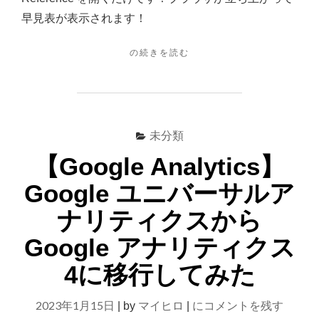
ッ
早見表が表示されます！
ト
キ
"【VISUAL
の続きを読む
ー
STUDIO
CODE】
は？
コ
メ
ン
未分類
ト
ア
【Google Analytics】
ウ
Google ユニバーサルア
ト
の
ナリティクスから
シ
ョ
Google アナリティクス
ー
ト
4に移行してみた
カ
ッ
【Google
2023年1月15日
マイヒロ
にコメントを残す
|
by
|
ト