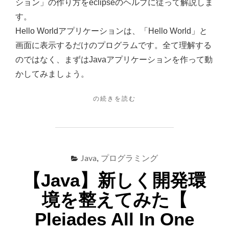
れ
ション」の作り方をeclipseのヘルプに従って解説しま
【プ
す。
ロ
Hello Worldアプリケーションは、「Hello World」と
グ
画面に表示するだけのプログラムです。全て理解する
ラ
のではなく、まずはJavaアプリケーションを作って動
ミ
かしてみましょう。
ン
"【JAVA】
の続きを読む
グ】
初
心
者
向
け”HELLO
Java
プログラミング
,
WORLD”す
る
【Java】新しく開発環
ま
境を整えてみた【
で
の
Pleiades All In One
流
れ