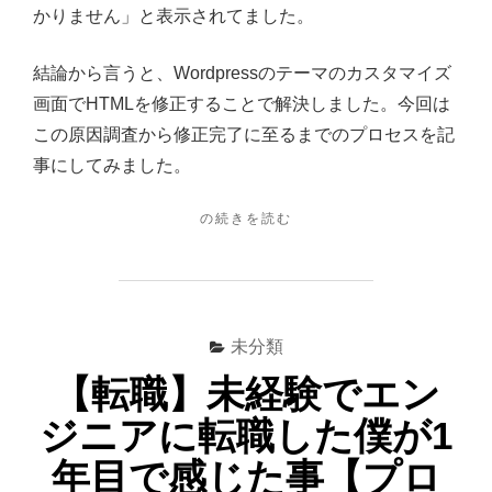
の
かりません」と表示されてました。
ペ
ー
結論から言うと、Wordpressのテーマのカスタマイズ
ジ
画面でHTMLを修正することで解決しました。今回は
は
この原因調査から修正完了に至るまでのプロセスを記
見
事にしてみました。
つ
"【WORDPRESS】
の続きを読む
か
プ
り
ロ
ま
フ
ィ
せ
ー
未分類
ん」
ル
を
「…
【転職】未経験でエン
も
修
ジニアに転職した僕が1
っ
正
と
年目で感じた事【プロ
し
見