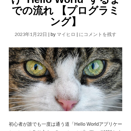
す
での流れ 【プログラミ
る
ア
ング】
プ
リ
【Java】
2023年1月22日
ケ
マイヒロ
にコメントを残す
|
by
|
ー
初
シ
心
ョ
者
ン
【プ
向
ロ
け”Hello
グ
World”す
ラ
ミ
る
ン
ま
グ】"
で
の
流
初心者が誰でも一度は通う道「Hello Worldアプリケー