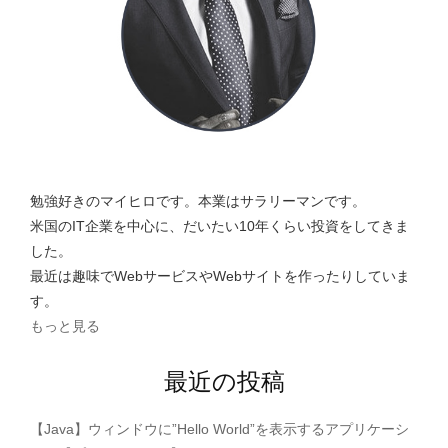
時
短
ア
イ
テ
ム
を
使
っ
て
勉強好きのマイヒロです。本業はサラリーマンです。
時
米国のIT企業を中心に、だいたい10年くらい投資をしてきま
間
した。
を
最近は趣味でWebサービスやWebサイトを作ったりしていま
生
み
す。
出
もっと見る
そ
う"
最近の投稿
【Java】ウィンドウに”Hello World”を表示するアプリケーシ