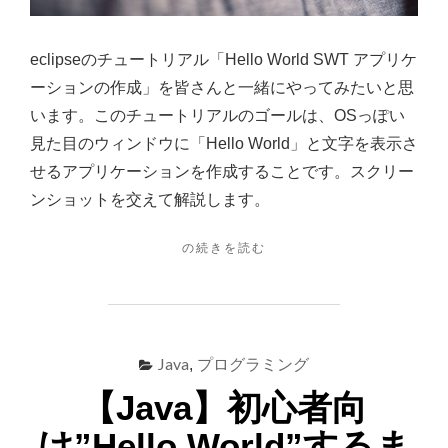
る
ア
プ
eclipseのチュートリアル「Hello World SWT アプリケ
リ
ーションの作成」を皆さんと一緒にやってみたいと思
ケ
います。このチュートリアルのゴールは、OSっぽい
ー
見た目のウィンドウに「Hello World」と文字を表示さ
シ
せるアプリケーションを作成することです。スクリー
ョ
ンショットを交えて解説します。
ン
"【JAVA】
の続きを読む
【プ
ウ
ロ
ィ
グ
ン
ド
ラ
ウ
Java
プログラミング
ミ
,
に”HELLO
ン
WORLD”を
【Java】初心者向
表
グ】
け”Hello World”するま
示