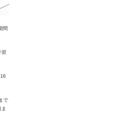
期間
学習
16
まで
後ま