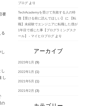
ブログ
より
TechAcademyを受けて失敗する人の特
必要
徴【受ける前に読んでほしい】
に
【転
職】未経験でエンジニアに転職した僕が
1年目で感じた事【プログラミングスク
える
ール】 - マイヒロブログ
より
アーカイブ
少し
2023年1月
(9)
とし
2022年1月
(1)
まし
2021年5月
(1)
2021年2月
(3)
で
限の
カテゴリー