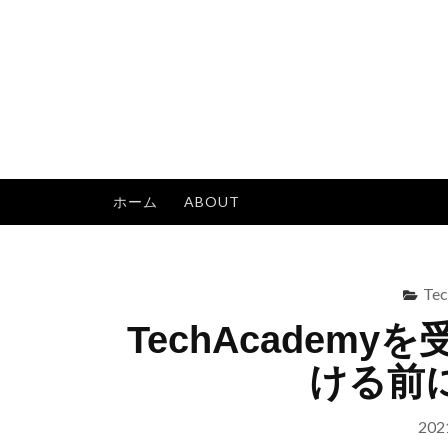
コ
ン
テ
ン
ツ
へ
ス
ホーム
ABOUT
キ
ッ
プ
Te
TechAcadem
ける前
20